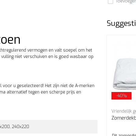
Toevoegen 
Suggesti
toen
chtregulerend vermogen en valt soepel om het
 vulling niet verschuiven en is goed wasbaar op
al voor u geselecteerd! Het zijn niet de A-merken
a alternatief tegen een scherpe prijs en
-40%
Emperior Silk
Vriendelijk g
jde
Zomerdekbed 100%
Zomerdekb
wildezijde met katoenen tijk
0x200, 240x220
Handgemaakt dekbed van 100%
Dit zomerde