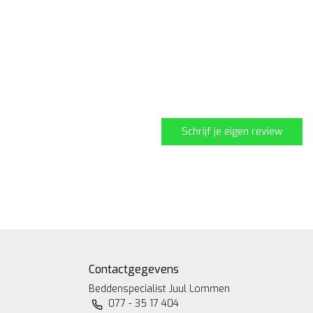
Schrijf je eigen review
Contactgegevens
Beddenspecialist Juul Lommen
077 - 35 17 404