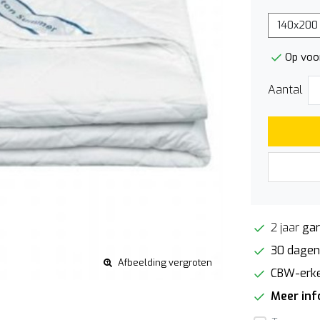
140x200
Op voo
Aantal
2 jaar
gar
30 dagen
Afbeelding vergroten
CBW-erk
Meer in