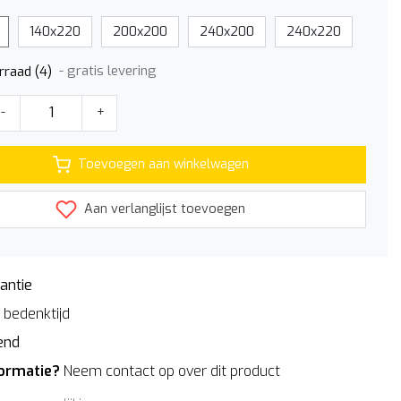
140x220
200x200
240x200
240x220
- gratis levering
rraad (4)
-
+
Toevoegen aan winkelwagen
Aan verlanglijst toevoegen
antie
bedenktijd
end
formatie?
Neem contact op over dit product