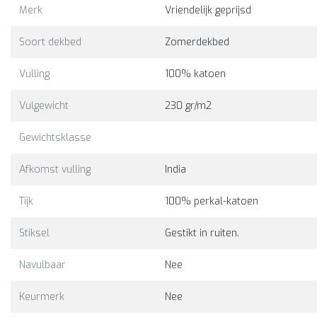
Merk
Vriendelijk geprijsd
moerbeiboomzijde met een ti
van Charmeuse zijde. Heerlij
Soort dekbed
Zomerdekbed
luchtig, koel en droog slapen
419,00
Vulling
100% katoen
Bekijk
Vergelijk
Vulgewicht
230 gr/m2
Gewichtsklasse
Afkomst vulling
India
Tijk
100% perkal-katoen
Stiksel
Gestikt in ruiten.
Navulbaar
Nee
Keurmerk
Nee