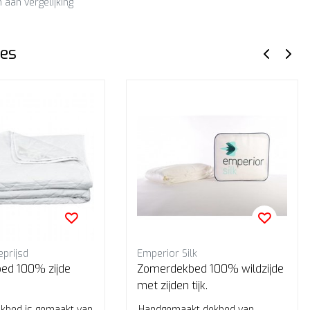
aan vergelijking
es
eprijsd
Emperior Silk
ed 100% zijde
Zomerdekbed 100% wildzijde
met zijden tijk.
kbed is gemaakt van
Handgemaakt dekbed van