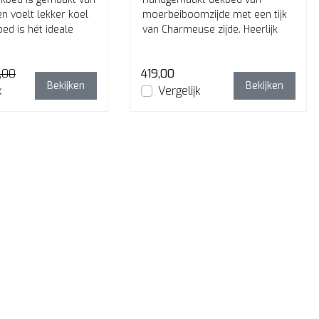
n voelt lekker koel
moerbeiboomzijde met een tijk
bed is hét ideale
van Charmeuse zijde. Heerlijk
d!
luchtig, koel en droog slapen!
,00
419,00
Bekijken
Bekijken
k
Vergelijk