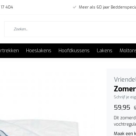
 17 404
Meer als 60 jaar Beddenspecia
rtrekken
Hoeslakens
Hoofdkussens
Lakens
Molton
Vriendel
Zomer
Schrijf je e
59,95
Dit zomerd
vochtregul
Maak een k