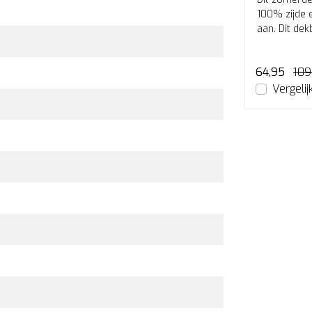
jk
moerbeiboomzijde met een tijk
100% zijde e
k
van 100% katoen. Heerlijk
aan. Dit dek
!
luchtig, koel en droog slapen!
zomerdekbe
205,00
64,95
109
en
Bekijken
Vergelijk
Vergelij