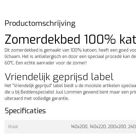
Productomschrijving
Zomerdekbed 100% ka
Dit zomerdekbed is gemaakt van 100% katoen, heeft een goed vo
lichaam. Het is antiallergisch en door een speciaal procedé kan de
60°C. Een echte aanrader voor de zomer!
Vriendelijk geprijsd label
Het "Vriendelijk geprijsd" label biedt u de mooiste artikelen specia
die u bij Beddenspecialist Juul Lommen gewend bent maar een prim
uiteraard met volledige garantie.
Specificaties
Emperior Silk
Zomerdekbed 100% wildzi
met zijden tijk.
Maat
140x200, 140x220, 200x200, 24
Handgemaakt dekbed van