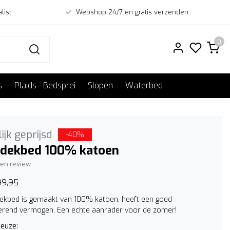
list
Webshop 24/7 en gratis verzenden
0
s
Plaids - Bedsprei
Slopen
Waterbed
ijk geprijsd
-40%
dekbed 100% katoen
igen review
99,95
ekbed is gemaakt van 100% katoen, heeft een goed
erend vermogen. Een echte aanrader voor de zomer!
euze: