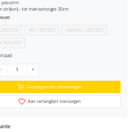
e pasvorm
n strijkvrij - tot matrashoogte 30cm
euze:
x 200/220
80 x 190/220
140/160 x 200/220
 x 200/220
rraad
-
+
Toevoegen aan winkelwagen
Aan verlanglijst toevoegen
antie