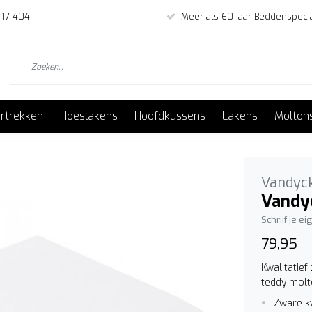
 17 404
Meer als 60 jaar Beddenspecia
rtrekken
Hoeslakens
Hoofdkussens
Lakens
Molton
Vandyc
Vandyc
Schrijf je e
79,95
Kwalitatie
teddy molt
Zware kw