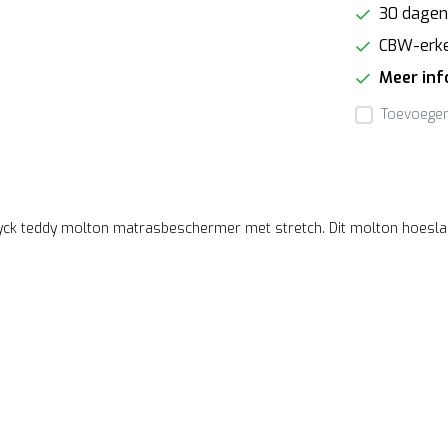
30 dagen
CBW-erk
Meer in
Toevoegen 
ck teddy molton matrasbeschermer met stretch. Dit molton hoeslak