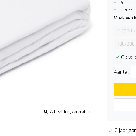
Perfect
Kreuk- e
Maak een k
90/100 
180/200
Op voo
Aantal
Afbeelding vergroten
2 jaar
gar