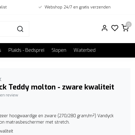
list
Webshop 24/7 en gratis verzenden
0
s
Plaids - Bedsprei
Slopen
Waterbed
k
k Teddy molton - zware kwaliteit
igen review
f zeer hoogwaardige en zware (270/280 gram/m²) Vandyck
on matrasbeschermer met stretch.
aliteit