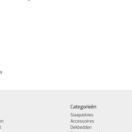
ew
Categorieën
Slaapadvies
en
Accessoires
t
Dekbedden