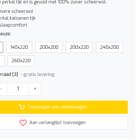
 perkal tijk en is gevuld met 100% zuiver scheerwol.
ivere scheerwol
kal katoenen tijk
 slaapcomfort
euze:
140x220
200x200
200x220
240x200
0
260x220
- gratis levering
rraad (3)
-
+
Toevoegen aan winkelwagen
Aan verlanglijst toevoegen