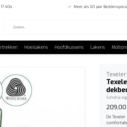
 17 404
Meer als 60 jaar Beddenspecia
rtrekken
Hoeslakens
Hoofdkussens
Lakens
Molton
Texeler
Texele
dekbe
Schrijf je e
209,00
De Texeler
comfortabe