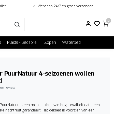
list
Webshop 24/7 en gratis verzenden
0
s
Plaids - Bedsprei
Slopen
Waterbed
r PuurNatuur 4-seizoenen wollen
d
igen review
 PuurNatuur is een mooi dekbed van hoge kwaliteit dat u een
le nachtrust garandeert. Het dekbed is voorzien van een