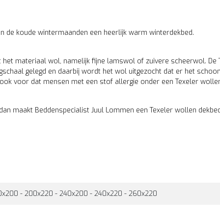
u in de koude wintermaanden een heerlijk warm winterdekbed.
het materiaal wol, namelijk fijne lamswol of zuivere scheerwol. De 
chaal gelegd en daarbij wordt het wol uitgezocht dat er het schoonst 
r ook voor dat mensen met een stof allergie onder een Texeler woll
t dan maakt Beddenspecialist Juul Lommen een Texeler wollen dekbe
0x200 - 200x220 - 240x200 - 240x220 - 260x220