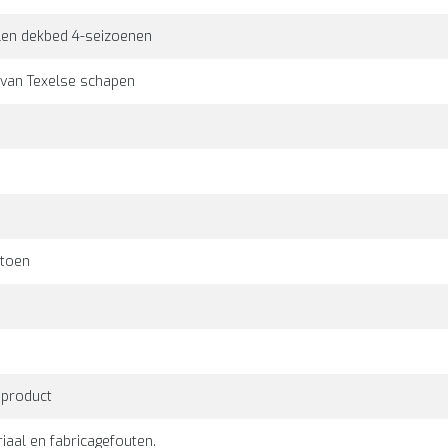
len dekbed 4-seizoenen
van Texelse schapen
atoen
 product
iaal en fabricagefouten.