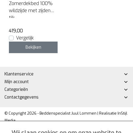
Zomerdekbed 100%
wildzijde met zijden
tijk.
419,00
Vergelijk
Bekijken
Klantenservice
Mijn account
Categorieën
Contactgegevens
© Copyright 2026 - Beddenspecialist Juul Lommen | Realisatie
InStijl
Media
Privacy Policy
|
Algemene voorwaarden
|
Sitemap
|
RSS Feed
Wij slaan cookies op om onze website te