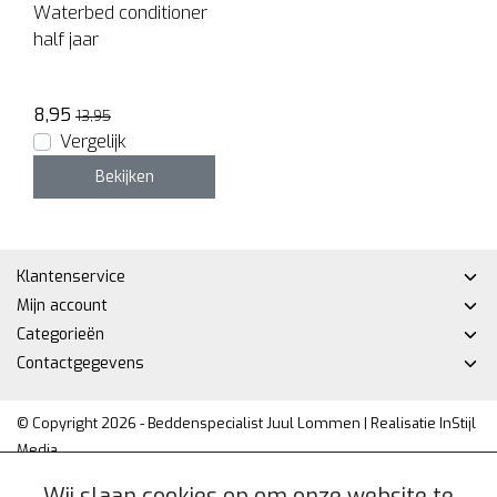
Waterbed conditioner
half jaar
8,95
13,95
Vergelijk
Bekijken
Klantenservice
Mijn account
Categorieën
Contactgegevens
© Copyright 2026 - Beddenspecialist Juul Lommen | Realisatie
InStijl
Media
Privacy Policy
|
Algemene voorwaarden
|
Sitemap
|
RSS Feed
Wij slaan cookies op om onze website te