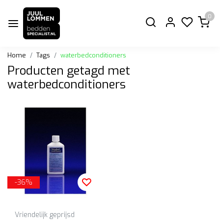
0
Home
Tags
waterbedconditioners
Producten getagd met
waterbedconditioners
-36%
Vriendelijk geprijsd