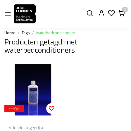
0
Home
Tags
waterbedconditioners
Producten getagd met
waterbedconditioners
-36%
Vriendelijk geprijsd