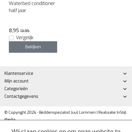
Waterbed conditioner
half jaar
8,95
13,95
Vergelijk
Bekijken
Klantenservice
Mijn account
Categorieën
Contactgegevens
© Copyright 2026 - Beddenspecialist Juul Lommen | Realisatie
InStijl
Media
Privacy Policy
|
Algemene voorwaarden
|
Sitemap
|
RSS Feed
Wij slaan cookies op om onze website te