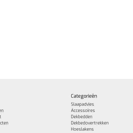
Categorieën
Slaapadvies
en
Accessoires
t
Dekbedden
ucten
Dekbedovertrekken
Hoeslakens