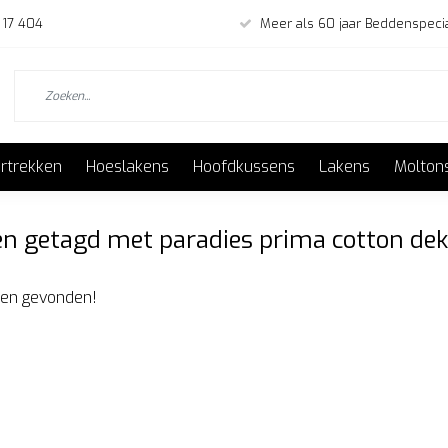
 17 404
Meer als 60 jaar Beddenspecia
rtrekken
Hoeslakens
Hoofdkussens
Lakens
Molton
n getagd met paradies prima cotton dek
en gevonden!