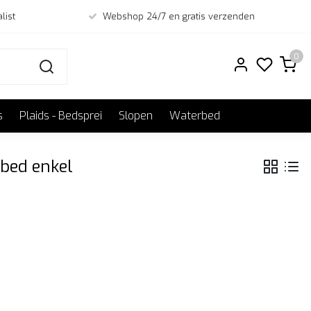
list
Webshop 24/7 en gratis verzenden
0
s
Plaids - Bedsprei
Slopen
Waterbed
bed enkel