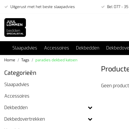
Uitgerust met het beste slaapadvies
Bel 077 - 35
Slaapadvies
Accessoires
Dekbedden
Dekbedove
Home
Tags
paradies dekbed katoen
Producte
Categorieën
Slaapadvies
Geen product
Accessoires
Dekbedden
Dekbedovertrekken