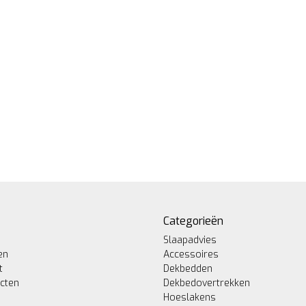
Categorieën
Slaapadvies
en
Accessoires
t
Dekbedden
ucten
Dekbedovertrekken
Hoeslakens