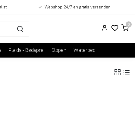
list
Webshop 24/7 en gratis verzenden
0
s
Plaids - Bedsprei
Slopen
Waterbed