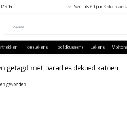
 17 404
Meer als 60 jaar Beddenspecia
rtrekken
Hoeslakens
Hoofdkussens
Lakens
Molton
n getagd met paradies dekbed katoen
en gevonden!