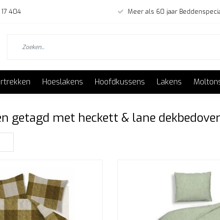
 17 404
Meer als 60 jaar Beddenspecia
rtrekken
Hoeslakens
Hoofdkussens
Lakens
Molton
n getagd met heckett & lane dekbedover