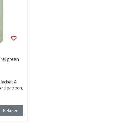
rel green
Heckett &
erd patroon,
Bekijken