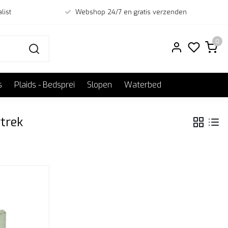
list
Webshop 24/7 en gratis verzenden
0
s
Plaids - Bedsprei
Slopen
Waterbed
trek