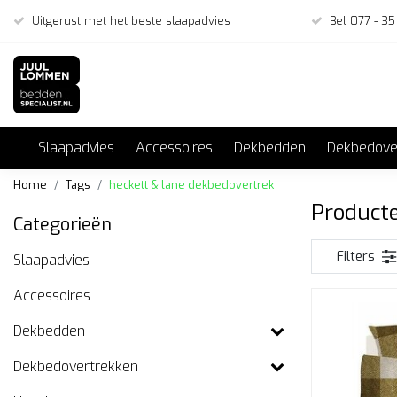
Uitgerust met het beste slaapadvies
Bel 077 - 35
Slaapadvies
Accessoires
Dekbedden
Dekbedove
Home
Tags
heckett & lane dekbedovertrek
Producte
Categorieën
Filters
Slaapadvies
Accessoires
Dekbedden
Dekbedovertrekken