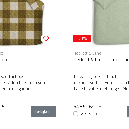
-21%
se
Heckett & Lane
ddo
Heckett & Lane Franela lau
 Beddinghouse
Dit zacht groene flanellen
rek Addo heeft een geruit
dekbedovertrek Franela van 
een herringbone
Lane bevat een effen gemêle
r. Het overtrek komt...
wat is gemaakt v...
95
54,95
69,95
Bekijken
k
Vergelijk