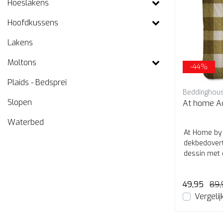
Hoeslakens
Hoofdkussens
Lakens
Moltons
-44%
Plaids - Bedsprei
Beddinghou
Slopen
At home A
Waterbed
At Home by
dekbedovert
dessin met 
stofstructuu
49,95
89,
Vergelij