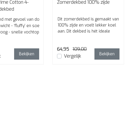
rime Cotton 4-
Zomerdekbed 100% zijde
 dekbed
Dit zomerdekbed is gemaakt van
ed met gevoel van dons
100% zijde en voelt lekker koel
ewicht - ‘fluffy’ en soepel
aan. Dit dekbed is hét ideale
roog - snelle vochtopname
zomerdekbed!
64,95
109,00
Bekijken
Bekijken
k
Vergelijk