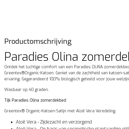
Productomschrijving
Paradies Olina zomerd
Ontdek het luchtige comfort van een Paradies OLINA zomerdekbe
Greentex®Organic-Katoen. Geniet van de zachtheid van katoen-sati
ervaring. Gegarandeerd 100% biologisch geteeld voor jouw welzijn
Wasbaar op 40 graden.
Tijk Paradies Olina zomerdekbed
:
Greentex® Organic-Katoen-Satijn met Aloë Vera Veredeling.
Aloë Vera - Zijdezacht en verzorgend
erior Silk
Emperior Silk
Aloë Vera - Op basis van cosmetische plantaardige oli