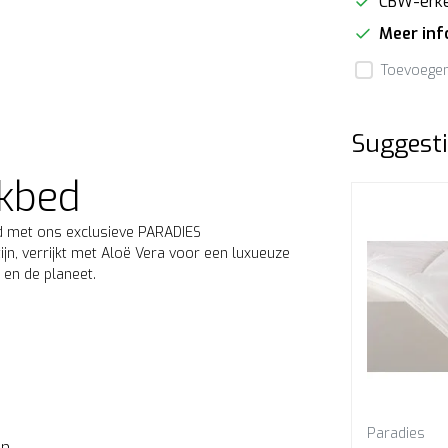
CBW-erk
Meer in
Toevoegen 
Suggesti
ekbed
d met ons exclusieve PARADIES
jn, verrijkt met Aloë Vera voor een luxueuze
 en de planeet.
Paradies
Paradies
ën