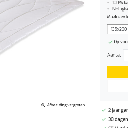
100% kat
Biologis
Maak een k
135x200
Op voo
Aantal
Afbeelding vergroten
2 jaar
gar
30 dagen