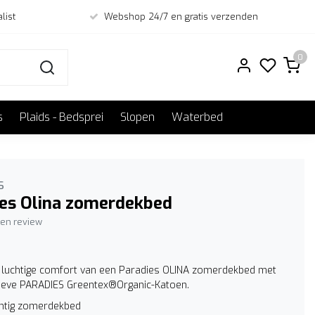
list
Webshop 24/7 en gratis verzenden
0
s
Plaids - Bedsprei
Slopen
Waterbed
s
ies Olina zomerdekbed
igen review
 luchtige comfort van een Paradies OLINA zomerdekbed met
ieve PARADIES Greentex®Organic-Katoen.
chtig zomerdekbed