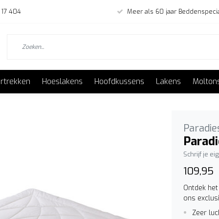
 17 404
Meer als 60 jaar Beddenspecia
rtrekken
Hoeslakens
Hoofdkussens
Lakens
Molton
Paradie
Parad
Schrijf je e
109,95
Ontdek het
ons exclus
Zeer lu