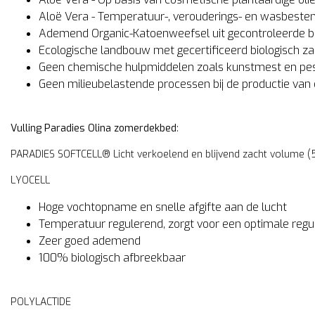
merdekbed 100% wildzijde
Zomerdekbed 100%
Aloë Vera - Temperatuur-, verouderings- en wasbesten
 zijden tijk.
wildezijde met katoenen ti
Ademend Organic-Katoenweefsel uit gecontroleerde bi
ndgemaakt dekbed van
Handgemaakt dekbed van 1
Ecologische landbouw met gecertificeerd biologisch z
erbeiboomzijde met een tijk
moerbeiboomzijde met een ti
Geen chemische hulpmiddelen zoals kunstmest en pes
 Charmeuse zijde. Heerlijk
van 100% katoen. Heerlijk
Geen milieubelastende processen bij de productie van
htig, koel en droog slapen!
luchtig, koel en droog slapen
9,00
205,00
Vulling Paradies Olina zomerdekbed
:
Bekijken
Bekijk
Vergelijk
Vergelijk
PARADIES SOFTCELL® Licht verkoelend en blijvend zacht volume (
LYOCELL
Hoge vochtopname en snelle afgifte aan de lucht
Temperatuur regulerend, zorgt voor een optimale reg
Zeer goed ademend
100% biologisch afbreekbaar
POLYLACTIDE