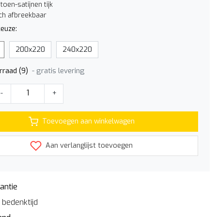
oen-satijnen tijk
ch afbreekbaar
euze:
200x220
240x220
- gratis levering
rraad (9)
-
+
Toevoegen aan winkelwagen
Aan verlanglijst toevoegen
antie
bedenktijd