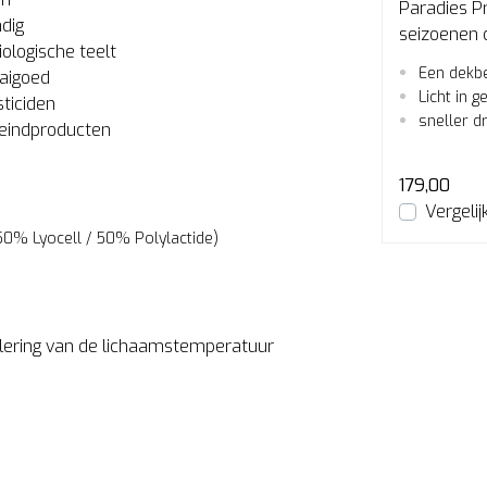
Paradies Satin Luxe dekbed 4-
Paradies P
dig
jk
seizoenen
seizoenen
ologische teelt
00%
Een dekbed met gevoel van dons
Een dekb
aaigoed
jk
Licht in gewicht - ‘fluffy’ en soepel
Licht in g
ticiden
sneller droog - snelle vochtopname
sneller d
 eindproducten
!
199,00
179,00
en
Bekijken
Vergelijk
Vergelij
50% Lyocell / 50% Polylactide)
ulering van de lichaamstemperatuur