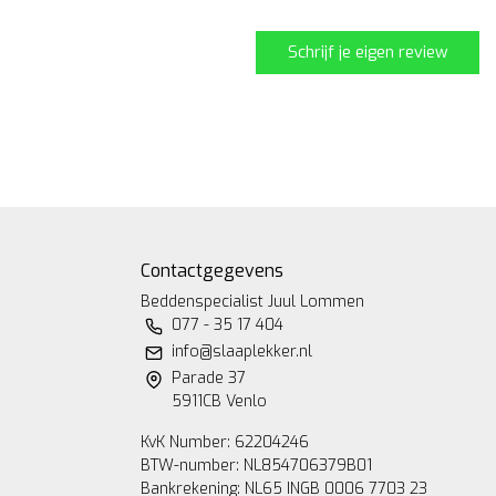
Schrijf je eigen review
Contactgegevens
Beddenspecialist Juul Lommen
077 - 35 17 404
info@slaaplekker.nl
Parade 37
5911CB Venlo
KvK Number: 62204246
BTW-number: NL854706379B01
Bankrekening: NL65 INGB 0006 7703 23