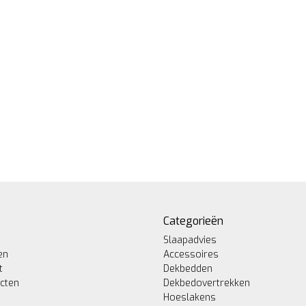
Categorieën
Slaapadvies
en
Accessoires
t
Dekbedden
ucten
Dekbedovertrekken
Hoeslakens