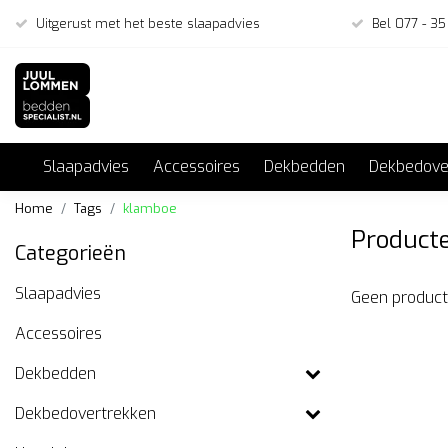
Uitgerust met het beste slaapadvies
Bel 077 - 35
Slaapadvies
Accessoires
Dekbedden
Dekbedove
Home
Tags
klamboe
Product
Categorieën
Slaapadvies
Geen product
Accessoires
Dekbedden
Dekbedovertrekken