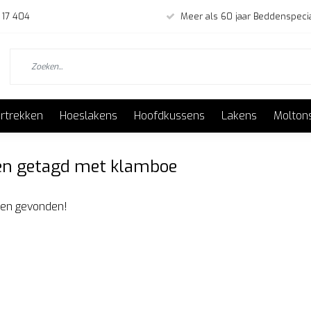
 17 404
Meer als 60 jaar Beddenspecia
rtrekken
Hoeslakens
Hoofdkussens
Lakens
Molton
en getagd met klamboe
en gevonden!