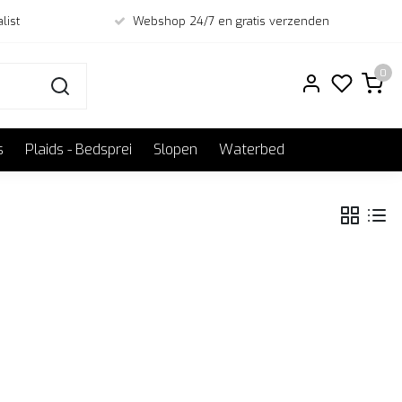
list
Webshop 24/7 en gratis verzenden
0
s
Plaids - Bedsprei
Slopen
Waterbed